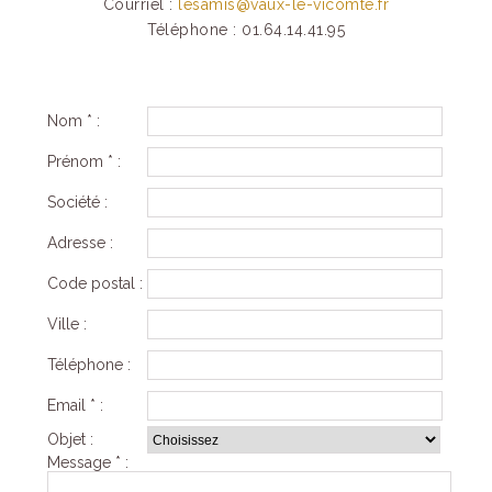
Courriel :
lesamis@vaux-le-vicomte.fr
Téléphone : 01.64.14.41.95
Nom * :
Prénom * :
Société :
Adresse :
Code postal :
Ville :
Téléphone :
Email * :
Objet :
Message * :