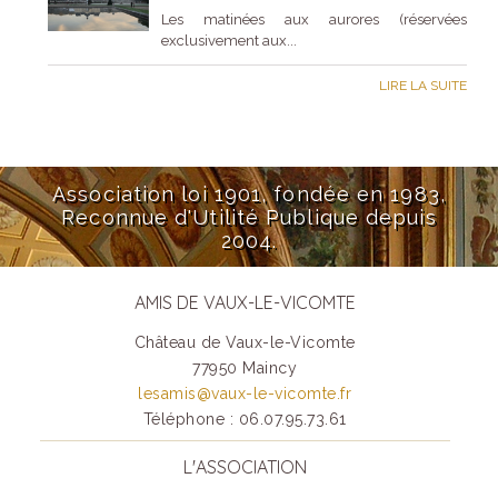
Les matinées aux aurores (réservées
exclusivement aux...
LIRE LA SUITE
Association loi 1901, fondée en 1983,
Reconnue d'Utilité Publique depuis
2004.
AMIS DE VAUX-LE-VICOMTE
Château de Vaux-le-Vicomte
77950 Maincy
lesamis@vaux-le-vicomte.fr
Téléphone : 06.07.95.73.61
L'ASSOCIATION