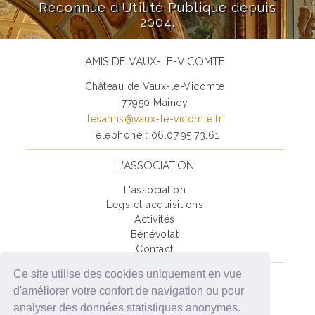
Reconnue d'Utilité Publique depuis
2004.
AMIS DE VAUX-LE-VICOMTE
Château de Vaux-le-Vicomte
77950 Maincy
lesamis@vaux-le-vicomte.fr
Téléphone : 06.07.95.73.61
L'ASSOCIATION
L'association
Legs et acquisitions
Activités
Bénévolat
Contact
Ce site utilise des cookies uniquement en vue
SOUTENIR VAUX-LE-VICOMTE
d'améliorer votre confort de navigation ou pour
Je deviens Ami(e) de Vaux-Le-Vicomte
analyser des données statistiques anonymes.