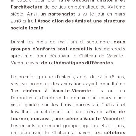
la culture pour leur
faire découvrir l’histoire et
l’architecture
de ce lieu emblématique du XVIIème
siècle. Ainsi,
un partenariat
a vu le jour en mars
2018 entre
l'Association des Amis et
une structure
sociale locale
.
Durant les mois de mai, juin et septembre,
deux
groupes d'enfants sont accueillis
les mercredis
après-midi pour découvrir le Château de Vaux-le-
Vicomte avec
deux thématiques différentes
.
Le premier groupe d’enfants, âgés de 12 à 16 ans,
s’est vu proposer des animations ayant pour thème
"
Le cinéma à Vaux-le-Vicomte
". Ils ont eu
l’opportunité d’explorer le domaine au cours d’une
visite guidée sur les films tournés au Château et
travaillent actuellement sur un scénario
afin de
tourner, eux aussi, une scène à Vaux-le-Vicomte !
Les enfants du second groupe, âgés de 8 à 11 ans,
ont découvert le Château à travers
les célèbres