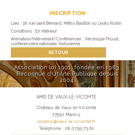
INSCRIPTION
Lieu : 36 rue saint Bernard, Métro Bastille ou Ledru Rollin
Conditions : En intérieur
Animateur/Intervenant/Conférencier : Véronique Proust,
conférencière nationale, historienne
RETOUR
Association loi 1901, fondée en 1983,
Reconnue d'Utilité Publique depuis
2004.
AMIS DE VAUX-LE-VICOMTE
Château de Vaux-le-Vicomte
77950 Maincy
lesamis@vaux-le-vicomte.fr
Téléphone : 06.07.95.73.61