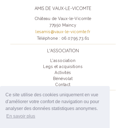
AMIS DE VAUX-LE-VICOMTE
Château de Vaux-le-Vicomte
77950 Maincy
lesamis@vaux-le-vicomte.fr
Téléphone : 06.07.95.73.61
L'ASSOCIATION
L'association
Legs et acquisitions
Activités
Bénévolat
Contact
Ce site utilise des cookies uniquement en vue
SOUTENIR VAUX-LE-VICOMTE
d'améliorer votre confort de navigation ou pour
Je deviens Ami(e) de Vaux-Le-Vicomte
analyser des données statistiques anonymes.
Je fais un don
En savoir plus
Legs et acquisitions