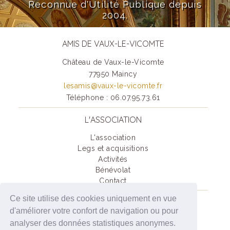
Reconnue d'Utilité Publique depuis
2004.
AMIS DE VAUX-LE-VICOMTE
Château de Vaux-le-Vicomte
77950 Maincy
lesamis@vaux-le-vicomte.fr
Téléphone : 06.07.95.73.61
L'ASSOCIATION
L'association
Legs et acquisitions
Activités
Bénévolat
Contact
Ce site utilise des cookies uniquement en vue
SOUTENIR VAUX-LE-VICOMTE
d'améliorer votre confort de navigation ou pour
Je deviens Ami(e) de Vaux-Le-Vicomte
analyser des données statistiques anonymes.